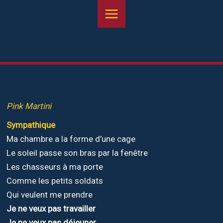
Aller
au
contenu
Pink Martini
Sympathique
Ma chambre a la forme d’une cage
Le soleil passe son bras par la fenêtre
Les chasseurs à ma porte
Comme les petits soldats
Qui veulent me prendre
Je ne veux pas travailler
Je ne veux pas déjeuner