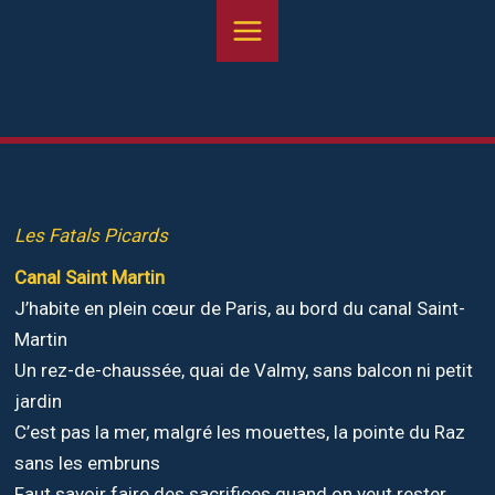
Aller
au
contenu
Les Fatals Picards
Canal Saint Martin
J’habite en plein cœur de Paris, au bord du canal Saint-
Martin
Un rez-de-chaussée, quai de Valmy, sans balcon ni petit
jardin
C’est pas la mer, malgré les mouettes, la pointe du Raz
sans les embruns
Faut savoir faire des sacrifices quand on veut rester