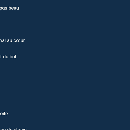
 pas beau
 mal au cœur
t du bol
oile
peau de clown